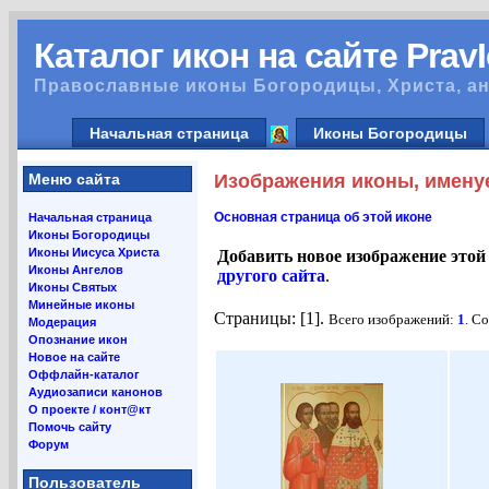
Каталог икон на сайте Prav
Православные иконы Богородицы, Христа, ан
Начальная страница
Иконы Богородицы
Меню сайта
Изображения иконы, имену
Основная страница об этой иконе
Начальная страница
Иконы Богородицы
Иконы Иисуса Христа
Добавить новое изображение этой
Иконы Ангелов
другого сайта
.
Иконы Святых
Минейные иконы
Страницы: [1].
Всего изображений:
1
. С
Модерация
Опознание икон
Новое на сайте
Оффлайн-каталог
Аудиозаписи канонов
О проекте / конт@кт
Помочь сайту
Форум
Пользователь