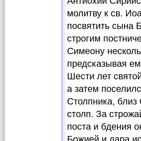
Антиохии Сирийс
молитву к св. И
посвятить сына 
строгим постнич
Симеону несколь
предсказывая ему
Шести лет святой
а затем поселил
Столпника, близ 
столп. За строж
поста и бдения о
Божией и дара ис