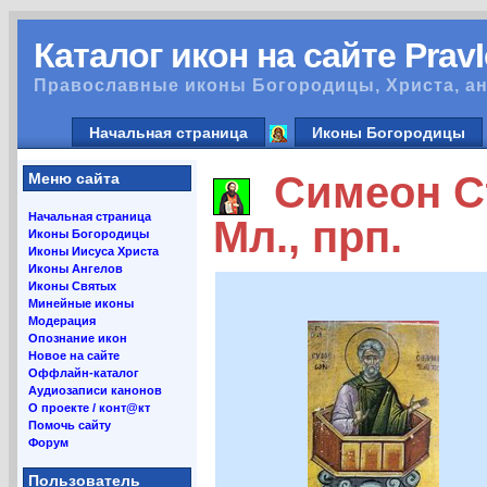
Каталог икон на сайте Prav
Православные иконы Богородицы, Христа, ан
Начальная страница
Иконы Богородицы
Симеон Ст
Меню сайта
Начальная страница
Мл., прп.
Иконы Богородицы
Иконы Иисуса Христа
Иконы Ангелов
Иконы Святых
Минейные иконы
Модерация
Опознание икон
Новое на сайте
Оффлайн-каталог
Аудиозаписи канонов
О проекте / конт@кт
Помочь сайту
Форум
Пользователь