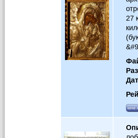
отр
27 
кил
(бу
&#9
Фай
Раз
Дат
Рей
Оп
лоб