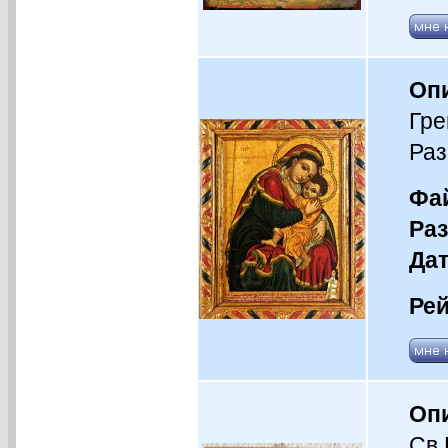
Оп
Гре
Раз
Фай
Раз
Дат
Рей
Оп
Св.