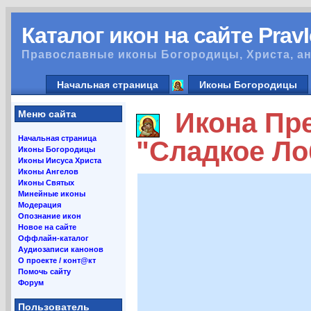
Каталог икон на сайте Prav
Православные иконы Богородицы, Христа, ан
Начальная страница
Иконы Богородицы
Икона Пре
Меню сайта
Начальная страница
"Сладкое Ло
Иконы Богородицы
Иконы Иисуса Христа
Иконы Ангелов
Иконы Святых
Минейные иконы
Модерация
Опознание икон
Новое на сайте
Оффлайн-каталог
Аудиозаписи канонов
О проекте / конт@кт
Помочь сайту
Форум
Пользователь