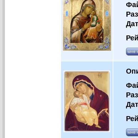
Фай
Раз
Дат
Рей
Оп
Фай
Раз
Дат
Рей