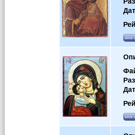
Раз
Дат
Рей
Оп
Фай
Раз
Дат
Рей