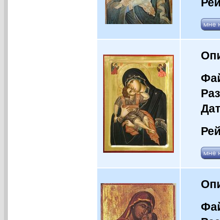
Рей
Оп
Фай
Раз
Дат
Рей
Оп
Фай