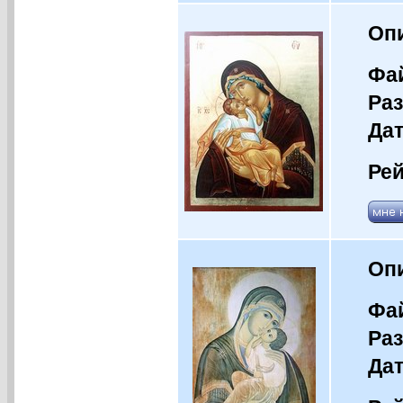
Оп
Фай
Раз
Дат
Рей
Оп
Фай
Раз
Дат