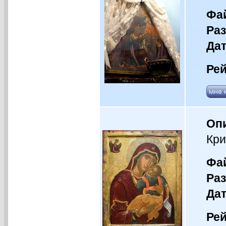
Фай
Раз
Дат
Рей
Оп
Кри
Фай
Раз
Дат
Рей