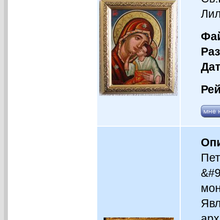
Лил
Фай
Раз
Дат
Рей
Оп
Пет
&#9
мон
Явл
арх