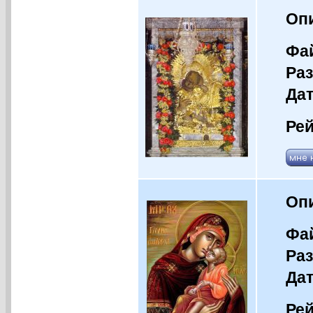
Оп
Фай
Раз
Дат
Рей
Оп
Фай
Раз
Дат
Рей