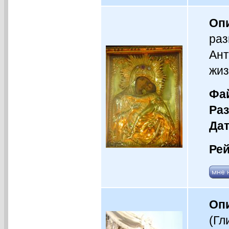
Оп
раз
Ант
жиз
Фай
Раз
Дат
Рей
Оп
(Гл