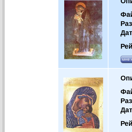
Оп
Фай
Раз
Дат
Рей
Оп
Фай
Раз
Дат
Рей