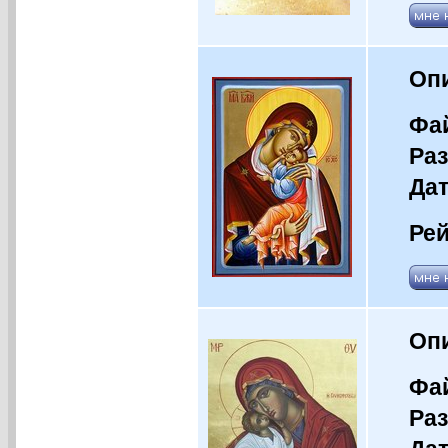
Оп
Фай
Раз
Дат
Рей
Оп
Фай
Раз