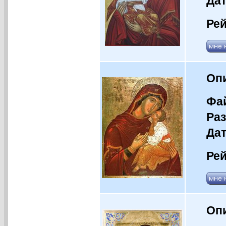
Дат
Рей
Оп
Фай
Раз
Дат
Рей
Оп