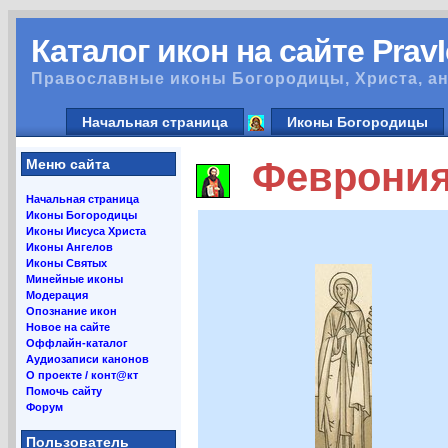
Каталог икон на сайте Prav
Православные иконы Богородицы, Христа, ан
Начальная страница
Иконы Богородицы
Феврония 
Меню сайта
Начальная страница
Иконы Богородицы
Иконы Иисуса Христа
Иконы Ангелов
Иконы Святых
Минейные иконы
Модерация
Опознание икон
Новое на сайте
Оффлайн-каталог
Аудиозаписи канонов
О проекте / конт@кт
Помочь сайту
Форум
Пользователь