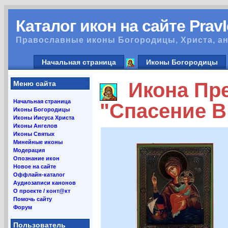
Каталог икон на сайте Prav
Православные иконы Богородицы, Христа, ан
Начальная страница
Иконы Богородицы
Икона Пре
Меню сайта
Начальная страница
"Спасение В
Иконы Богородицы
Иконы Иисуса Христа
Иконы Ангелов
Иконы Святых
Минейные иконы
Модерация
Опознание икон
Новое на сайте
Оффлайн-каталог
Аудиозаписи канонов
О проекте / конт@кт
Помочь сайту
Форум
Пользователь