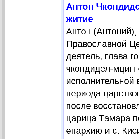
Антон Чкондидск
житие
Антон (Антоний),
Православной Церк
деятель, глава г
чкондидел-мцигн
исполнительной в
периода царствова
после восстановле
царица Тамара 
епархию и с. Кис