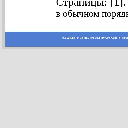
Страницы: [1]
в обычном порядк
Начальная страница
|
Иконы Иисуса Христа
|
Ико