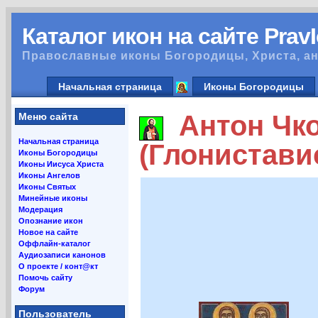
Каталог икон на сайте Prav
Православные иконы Богородицы, Христа, ан
Начальная страница
Иконы Богородицы
Антон Чк
Меню сайта
Начальная страница
(Глониставис
Иконы Богородицы
Иконы Иисуса Христа
Иконы Ангелов
Иконы Святых
Минейные иконы
Модерация
Опознание икон
Новое на сайте
Оффлайн-каталог
Аудиозаписи канонов
О проекте / конт@кт
Помочь сайту
Форум
Пользователь