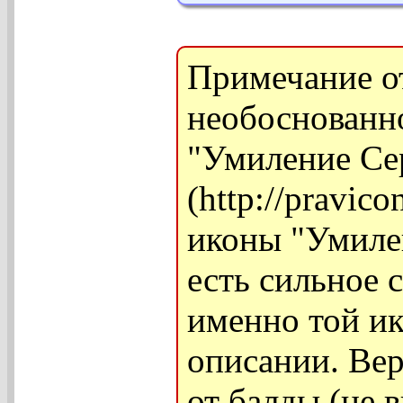
Примечание от
необоснованно
"Умиление Се
(http://pravic
иконы "Умилен
есть сильное 
именно той ик
описании. Вер
от балды (не 