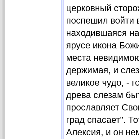
церковный сторо
поспешил войти в
находившаяся на
ярусе икона Бож
места невидимою
держимая, и слез
великое чудо, - г
древа слезам быт
прославляет Сво
град спасает". Т
Алексия, и он не