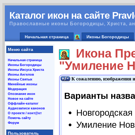
Каталог икон на сайте Prav
Православные иконы Богородицы, Христа, ан
Начальная страница
Иконы Богородицы
Икона Пре
Меню сайта
Начальная страница
"Умиление Н
Иконы Богородицы
Иконы Иисуса Христа
Иконы Ангелов
К сожалению, изображения 
Иконы Святых
Минейные иконы
Модерация
Варианты назва
Опознание икон
Новое на сайте
Оффлайн-каталог
Аудиозаписи канонов
Новгородская
О проекте / конт@кт
Помочь сайту
Умиление Нов
Форум
Пользователь