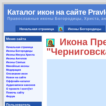
Каталог икон на сайте Prav
Православные иконы Богородицы, Христа, ан
Начальная страница
Иконы Богородицы
Икона Пре
Меню сайта
Начальная страница
"Черниговск
Иконы Богородицы
Иконы Иисуса Христа
Иконы Ангелов
Иконы Святых
Минейные иконы
Модерация
Опознание икон
Новое на сайте
Оффлайн-каталог
Аудиозаписи канонов
О проекте / конт@кт
Помочь сайту
Форум
Пользователь