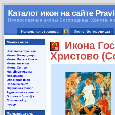
Каталог икон на сайте Prav
Православные иконы Богородицы, Христа, ан
Начальная страница
Иконы Богородицы
Икона Гос
Меню сайта
Начальная страница
Христово (С
Иконы Богородицы
Иконы Иисуса Христа
Иконы Ангелов
Иконы Святых
Минейные иконы
Модерация
Опознание икон
Новое на сайте
Оффлайн-каталог
Аудиозаписи канонов
О проекте / конт@кт
Помочь сайту
Форум
Пользователь