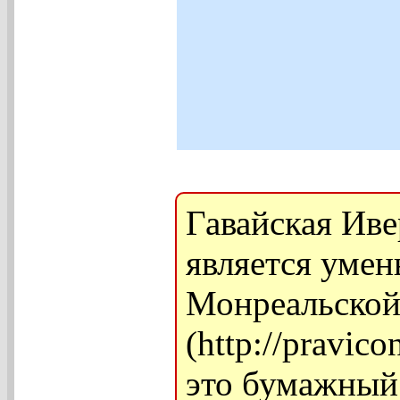
Гавайская Ив
является уме
Монреальской
(http://pravic
это бумажный