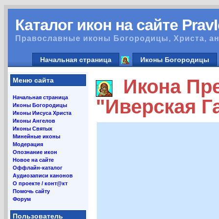
Каталог икон на сайте Prav
Православные иконы Богородицы, Христа, ан
Начальная страница
Иконы Богородицы
Икона Пре
Меню сайта
Начальная страница
"Иверская Г
Иконы Богородицы
Иконы Иисуса Христа
Иконы Ангелов
Иконы Святых
Минейные иконы
Модерация
Опознание икон
Новое на сайте
Оффлайн-каталог
Аудиозаписи канонов
О проекте / конт@кт
Помочь сайту
Форум
Пользователь