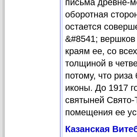
письма древне-мо
оборотная сторон
остается соверш
&#8541; вершков 
краям ее, со все
толщиной в четв
потому, что риз
иконы. До 1917 г
святыней Свято-Т
помещения ее уст
Казанская Вите