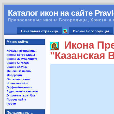
Каталог икон на сайте Prav
Православные иконы Богородицы, Христа, ан
Начальная страница
Иконы Богородицы
Икона Пре
Меню сайта
Начальная страница
"Казанская 
Иконы Богородицы
Иконы Иисуса Христа
Иконы Ангелов
Иконы Святых
Минейные иконы
Модерация
Опознание икон
Новое на сайте
Оффлайн-каталог
Аудиозаписи канонов
О проекте / конт@кт
Помочь сайту
Форум
Пользователь