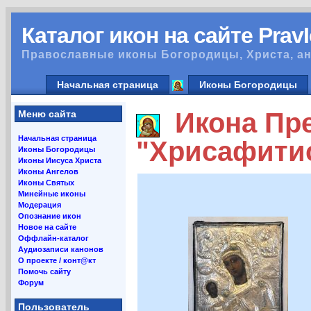
Каталог икон на сайте Prav
Православные иконы Богородицы, Христа, ан
Начальная страница
Иконы Богородицы
Икона Пре
Меню сайта
Начальная страница
"Хрисафити
Иконы Богородицы
Иконы Иисуса Христа
Иконы Ангелов
Иконы Святых
Минейные иконы
Модерация
Опознание икон
Новое на сайте
Оффлайн-каталог
Аудиозаписи канонов
О проекте / конт@кт
Помочь сайту
Форум
Пользователь