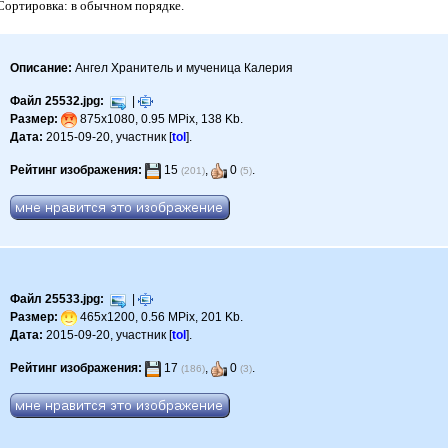
 Сортировка: в обычном порядке.
Описание:
Ангел Хранитель и мученица Калерия
Файл 25532.jpg:
|
Размер:
875x1080, 0.95 MPix, 138 Kb.
Дата:
2015-09-20, участник [
tol
].
Рейтинг изображения:
15
,
0
.
(201)
(5)
Файл 25533.jpg:
|
Размер:
465x1200, 0.56 MPix, 201 Kb.
Дата:
2015-09-20, участник [
tol
].
Рейтинг изображения:
17
,
0
.
(186)
(3)