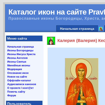
Каталог икон на сайте Pra
Православные иконы Богородицы, Христа, а
Начальная страница
Меню сайта
Калерия (Валерия) Кес
Начальная страница
Иконы Богородицы
Иконы Иисуса Христа
Иконы Ангелов
Иконы Святых
Минейные иконы
Модерация
Опознание икон
Новое на сайте
Оффлайн-каталог
Аудиозаписи канонов
О проекте / конт@кт
Помочь сайту
Форум
Пользователь