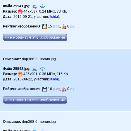
Файл 25541.jpg:
|
Размер:
447x537, 0.24 MPix, 73 Kb.
Дата:
2015-09-21, участник [
luida
].
Рейтинг изображения:
15
,
0
.
(168)
(3)
Описание:
dop368-3 - копия.jpg
Файл 25542.jpg:
|
Размер:
425x901, 0.38 MPix, 116 Kb.
Дата:
2015-09-22, участник [
luida
].
Рейтинг изображения:
16
,
0
.
(140)
(1)
Описание:
dop368-6 - копия.jpg