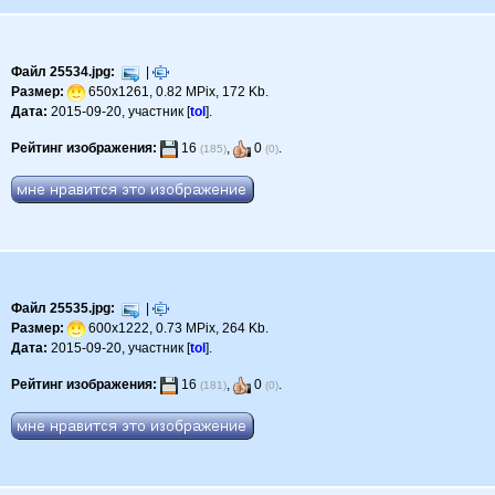
Файл 25534.jpg:
|
Размер:
650x1261, 0.82 MPix, 172 Kb.
Дата:
2015-09-20, участник [
tol
].
Рейтинг изображения:
16
,
0
.
(185)
(0)
Файл 25535.jpg:
|
Размер:
600x1222, 0.73 MPix, 264 Kb.
Дата:
2015-09-20, участник [
tol
].
Рейтинг изображения:
16
,
0
.
(181)
(0)