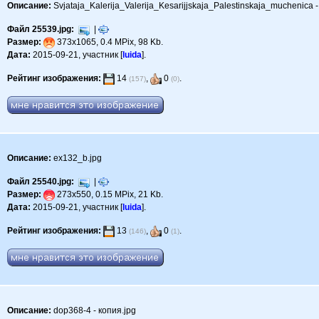
Описание:
Svjataja_Kalerija_Valerija_Kesarijjskaja_Palestinskaja_muchenica -
Файл 25539.jpg:
|
Размер:
373x1065, 0.4 MPix, 98 Kb.
Дата:
2015-09-21, участник [
luida
].
Рейтинг изображения:
14
,
0
.
(157)
(0)
Описание:
ex132_b.jpg
Файл 25540.jpg:
|
Размер:
273x550, 0.15 MPix, 21 Kb.
Дата:
2015-09-21, участник [
luida
].
Рейтинг изображения:
13
,
0
.
(146)
(1)
Описание:
dop368-4 - копия.jpg