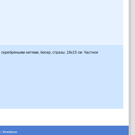
и серебряными нитями, бисер, стразы. 18х15 см. Частное
х
|
Конт@кты