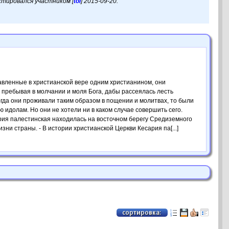
актировался участником [
tol
] 2015-09-20.
авленные в христианской вере одним христианином, они
, пребывая в молчании и моля Бога, дабы рассеялась лесть
огда они проживали таким образом в пощении и молитвах, то были
идолам. Но они не хотели ни в каком случае совершить сего.
рия палестинская находилась на восточном берегу Средиземного
и страны. - В истории христианской Церкви Кесария па[...]