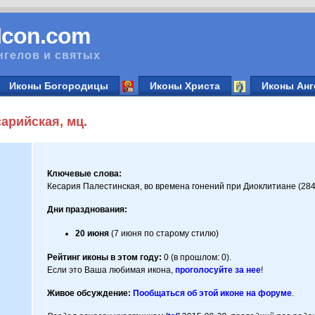
vIcon.com
нгелов и святых
Иконы Богородицы
Иконы Христа
Иконы Анг
арийская, мц.
Ключевые слова:
Кесария Палестинская, во времена гонений при Диоклитиане (284 
Дни празднования:
20 июня
(7 июня по старому стилю)
Рейтинг иконы в этом году:
0 (в прошлом: 0).
Если это Ваша любимая икона,
проголосуйте за нее
!
Живое обсуждение:
Пообщаться об этой иконе на форуме
.