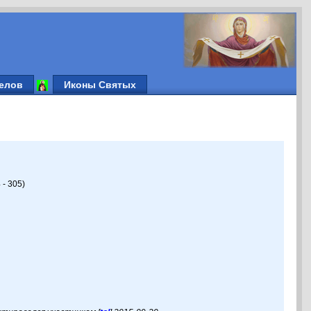
елов
Иконы Святых
- 305)