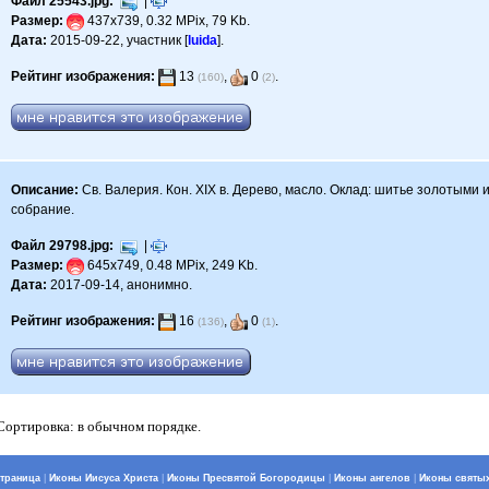
Файл 25543.jpg:
|
Размер:
437x739, 0.32 MPix, 79 Kb.
Дата:
2015-09-22, участник [
luida
].
Рейтинг изображения:
13
,
0
.
(160)
(2)
Описание:
Св. Валерия. Кон. XIX в. Дерево, масло. Оклад: шитье золотыми 
собрание.
Файл 29798.jpg:
|
Размер:
645x749, 0.48 MPix, 249 Kb.
Дата:
2017-09-14, анонимно.
Рейтинг изображения:
16
,
0
.
(136)
(1)
 Сортировка: в обычном порядке.
страница
|
Иконы Иисуса Христа
|
Иконы Пресвятой Богородицы
|
Иконы ангелов
|
Иконы святы