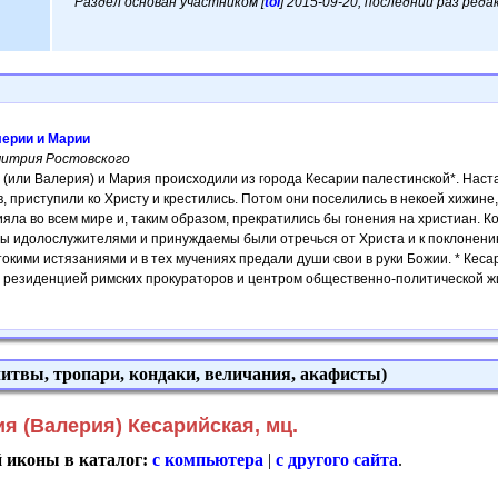
Раздел основан участником [
tol
] 2015-09-20, последний раз ред
лерии и Марии
митрия Ростовского
(или Валерия) и Мария происходили из города Кесарии палестинской*. Наст
, приступили ко Христу и крестились. Потом они поселились в некоей хижине
яла во всем мире и, таким образом, прекратились бы гонения на христиан. К
ы идолослужителями и принуждаемы были отречься от Христа и к поклонению 
кими истязаниями и в тех мучениях предали души свои в руки Божии. * Кеса
резиденцией римских прокураторов и центром общественно-политической жизн
итвы, тропари, кондаки, величания, акафисты)
я (Валерия) Кесарийская, мц.
й иконы в каталог:
с компьютера
|
с другого сайта
.