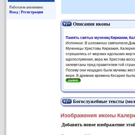
Работаем анонимно.
Вход
|
Регистрация
Описания иконы
Память святых мучениц Кириакии, Ка
Источник: В изложении святителя Ди
Мученицы Христовы Кириакия, Калерия 
отрешились от мерзких идольских жертв
идолослужения, вера же Христова восси
оклеветаны пред правителем той стран
Посему они нещадно были мучимы жесто
моря. В древние времена Кесария была 
Богослужебные тексты (мол
Изображения иконы Калери
Добавить новое изображение это