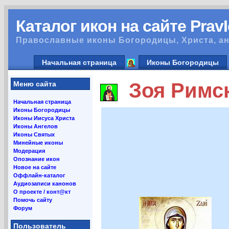
Каталог икон на сайте Prav
Православные иконы Богородицы, Христа, ан
Начальная страница
Иконы Богородицы
Зоя Римск
Меню сайта
Начальная страница
Иконы Богородицы
Иконы Иисуса Христа
Иконы Ангелов
Иконы Святых
Минейные иконы
Модерация
Опознание икон
Новое на сайте
Оффлайн-каталог
Аудиозаписи канонов
О проекте / конт@кт
Помочь сайту
Форум
Пользователь