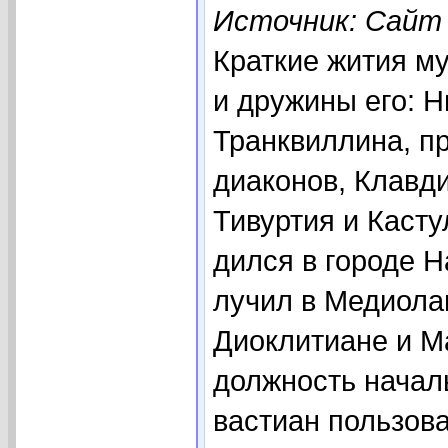
Источник: Сайт a
Краткие жития м
и дружины его: Н
Транквиллина, п
диаконов, Клавд
Тивуртия и Кастула
дил­ся в го­ро­де Н
лу­чил в Ме­дио­лан
Дио­кли­ти­ане и М
долж­ность на­чаль
ва­сти­ан поль­зо­в