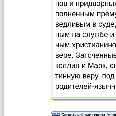
нов и при­двор­ны
пол­нен­ным пре­му
вед­ли­вым в су­де
ным на служ­бе и в
ным хри­сти­а­ни­н
ве­ре. За­то­чен­н
кел­лин и Марк, сна
тин­ную ве­ру, под 
ро­ди­те­лей-языч­н[
Богослужебные тексты (моли