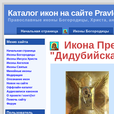
Каталог икон на сайте Prav
Православные иконы Богородицы, Христа, ан
Начальная страница
Иконы Богородицы
Икона Пре
Меню сайта
Начальная страница
"Дидубийск
Иконы Богородицы
Иконы Иисуса Христа
Иконы Ангелов
Иконы Святых
Минейные иконы
Модерация
Опознание икон
Новое на сайте
Оффлайн-каталог
Аудиозаписи канонов
О проекте / конт@кт
Помочь сайту
Форум
Пользователь