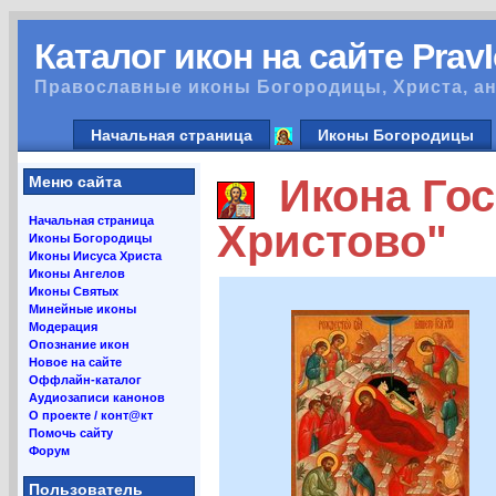
Каталог икон на сайте Prav
Православные иконы Богородицы, Христа, ан
Начальная страница
Иконы Богородицы
Икона Гос
Меню сайта
Начальная страница
Христово"
Иконы Богородицы
Иконы Иисуса Христа
Иконы Ангелов
Иконы Святых
Минейные иконы
Модерация
Опознание икон
Новое на сайте
Оффлайн-каталог
Аудиозаписи канонов
О проекте / конт@кт
Помочь сайту
Форум
Пользователь