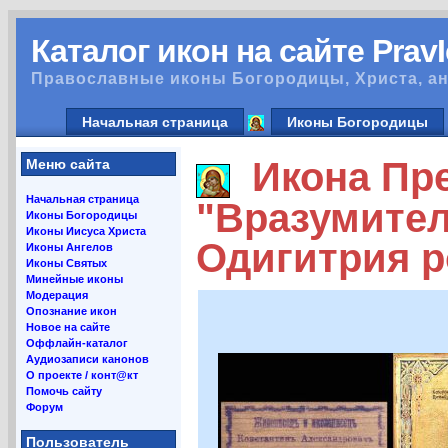
Каталог икон на сайте Prav
Православные иконы Богородицы, Христа, ан
Начальная страница
Иконы Богородицы
Икона Пре
Меню сайта
Начальная страница
"Вразумител
Иконы Богородицы
Иконы Иисуса Христа
Одигитрия р
Иконы Ангелов
Иконы Святых
Минейные иконы
Модерация
Опознание икон
Новое на сайте
Оффлайн-каталог
Аудиозаписи канонов
О проекте / конт@кт
Помочь сайту
Форум
Пользователь