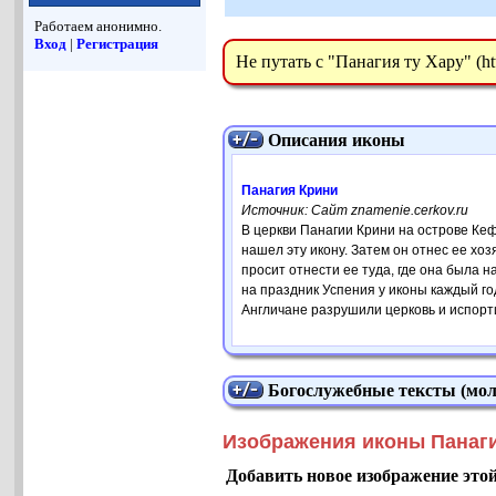
Работаем анонимно.
Вход
|
Регистрация
Не путать с "Панагия ту Хару" (ht
Описания иконы
Панагия Крини
Источник: Сайт znamenie.cerkov.ru
В церкви Панагии Крини на острове Ке
нашел эту икону. Затем он отнес ее хозя
просит отнести ее туда, где она была н
на праздник Успения у иконы каждый го
Англичане разрушили церковь и испортил
Богослужебные тексты (мол
Изображения иконы Панаг
Добавить новое изображение это