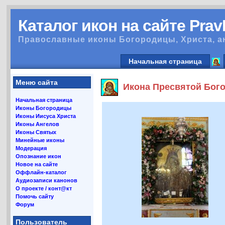
Каталог икон на сайте Pra
Православные иконы Богородицы, Христа, а
Начальная страница
Меню сайта
Икона Пресвятой Бого
Начальная страница
Иконы Богородицы
Иконы Иисуса Христа
Иконы Ангелов
Иконы Святых
Минейные иконы
Модерация
Опознание икон
Новое на сайте
Оффлайн-каталог
Аудиозаписи канонов
О проекте / конт@кт
Помочь сайту
Форум
Пользователь