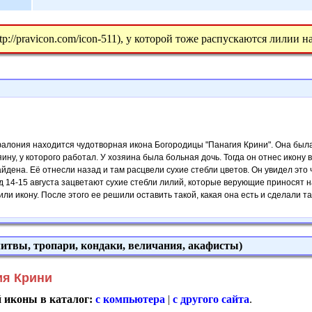
tp://pravicon.com/icon-511), у которой тоже распускаются лилии н
фалония находится чудотворная икона Богородицы "Панагия Крини". Она была
ину, у которого работал. У хозяина была больная дочь. Тогда он отнес икону в
айдена. Её отнесли назад и там расцвели сухие стебли цветов. Он увидел это 
д 14-15 августа зацветают сухие стебли лилий, которые верующие приносят н
и икону. После этого ее решили оставить такой, какая она есть и сделали так
итвы, тропари, кондаки, величания, акафисты)
ия Крини
й иконы в каталог:
с компьютера
|
с другого сайта
.