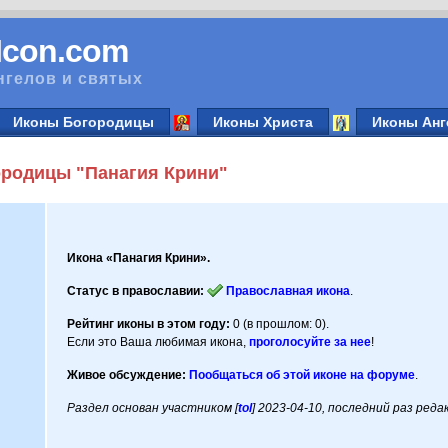
vIcon.com
нгелов и святых
Иконы Богородицы
Иконы Христа
Иконы Анг
родицы "Панагия Крини"
Икона «Панагия Крини».
Статус в православии:
Православная икона
.
Рейтинг иконы в этом году:
0 (в прошлом: 0).
Если это Ваша любимая икона,
проголосуйте за нее
!
Живое обсуждение:
Пообщаться об этой иконе на форуме
.
Раздел основан участником [
tol
] 2023-04-10, последний раз ред