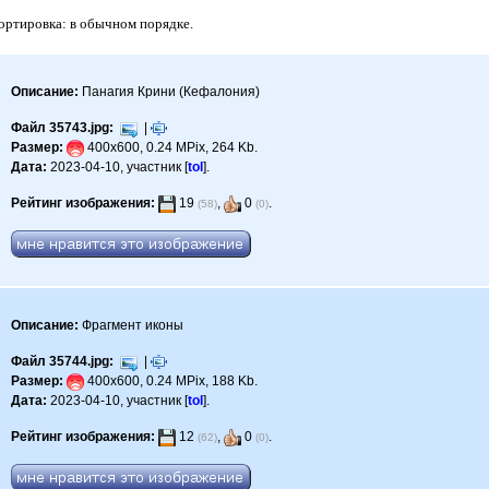
Сортировка: в обычном порядке.
Описание:
Панагия Крини (Кефалония)
Файл 35743.jpg:
|
Размер:
400x600, 0.24 MPix, 264 Kb.
Дата:
2023-04-10, участник [
tol
].
Рейтинг изображения:
19
,
0
.
(58)
(0)
Описание:
Фрагмент иконы
Файл 35744.jpg:
|
Размер:
400x600, 0.24 MPix, 188 Kb.
Дата:
2023-04-10, участник [
tol
].
Рейтинг изображения:
12
,
0
.
(62)
(0)