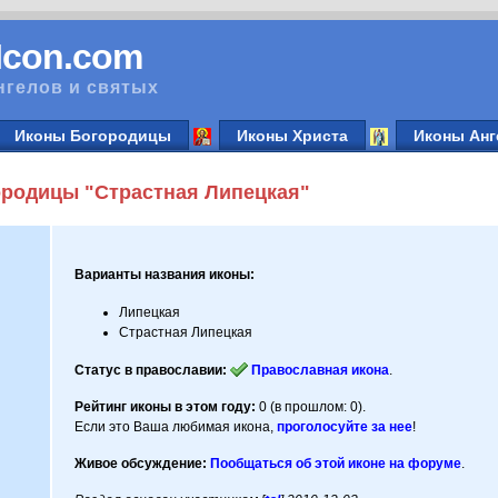
vIcon.com
нгелов и святых
Иконы Богородицы
Иконы Христа
Иконы Анг
родицы "Страстная Липецкая"
Варианты названия иконы:
Липецкая
Страстная Липецкая
Статус в православии:
Православная икона
.
Рейтинг иконы в этом году:
0 (в прошлом: 0).
Если это Ваша любимая икона,
проголосуйте за нее
!
Живое обсуждение:
Пообщаться об этой иконе на форуме
.