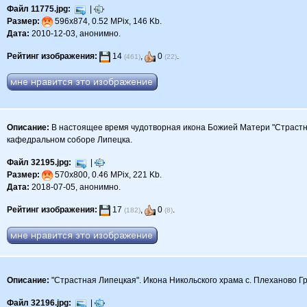
Файл 11775.jpg:
|
Размер:
596x874, 0.52 MPix, 146 Kb.
Дата:
2010-12-03, анонимно.
Рейтинг изображения:
14
,
0
.
(461)
(22)
Описание:
В настоящее время чудотворная икона Божией Матери "Страстн
кафедральном соборе Липецка.
Файл 32195.jpg:
|
Размер:
570x800, 0.46 MPix, 221 Kb.
Дата:
2018-07-05, анонимно.
Рейтинг изображения:
17
,
0
.
(182)
(8)
Описание:
"Страстная Липецкая". Икона Никольского храма с. Плеханово Г
Файл 32196.jpg:
|