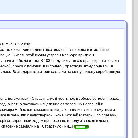
р. 525, 1912 год.
растных икон Богородицы, поэтому она выделена в отдельный
ецка. В честь этой иконы устроен в соборе придел. С
 почти забыли о том. В 1831 году сильная холера свирепствовала
бесной, прося о помощи. Как только Страстную икону подняли из
атилась. Благодарные жители сделали на святую икону серебрянную
она Богоматери «Страстная». В честь нее в соборе устроен придел,
 неоднократно получали исцеление от телесных болезней и
адычицы Небесной, оказанные им, сохранились лишь в смутном и
т все вспомнили о чудотворной иконе Божией Матери и со слезами
ркви, с крестным ходом пронесен по городу и внесен в дома,
 спасение сделали на «Страстную» ик[...]