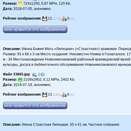
Размер:
724x1200, 0.87 MPix, 120 Kb.
Дата:
2018-07-05, анонимно.
Рейтинг изображения:
12
,
0
.
(173)
(3)
Описание:
Икона Божия Мать «Липецкая» («Страстная») храмовая. Период с
Размер: 93 х 68 х 3 см Место создания: Неизвестно Номер в Госкаталоге:
ж - 34 Местонахождение Новониколаевский районный краеведческий музей
культуры, досуга и библиотечного обслуживания Новониколаевского муницип
Файл 33865.jpg:
|
Размер:
2109x2902, 6.12 MPix, 2402 Kb.
Дата:
2019-07-18, анонимно.
Рейтинг изображения:
13
,
0
.
(136)
(6)
Описание:
Икона Страстная Липецкая. 35 х 41 см. Частное собрание.