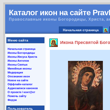
Каталог икон на сайте Pra
Православные иконы Богородицы, Христа, а
Начальная страница
Меню сайта
Икона Пресвятой Бого
Начальная страница
Иконы Богородицы
Иконы Иисуса Христа
Иконы Ангелов
Иконы Святых
Минейные иконы
Модерация
Опознание икон
Новое на сайте
Оффлайн-каталог
Аудиозаписи канонов
О проекте / конт@кт
Помочь сайту
Форум
Пользователь