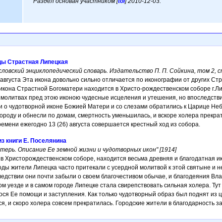
Раздел основан участником [
tol
] 2010-12-03.
цы Страстная Липецкая
овский энциклопедический словарь. Издательство П. П. Сойкина, том 2, ст
густа Эта икона довольно сильно отличается по иконографии от других Ст
икона Страстной Богоматери находится в Христо-рождественском соборе г.Лип
молитвах пред этою иконою чудесные исцеления и утешения, но впоследствии
или о чудотворной иконе Божией Матери и со слезами обратились к Царице Не
городу и обнесли по домам, смертность уменьшилась, и вскоре холера прекр
ремени ежегодно 13 (26) августа совершается крестный ход из собора.
з книги Е. Поселянина
атерь. Описание Ее земной жизни и чудотворных икон" [1914]
 в Христорождественском соборе, находится весьма древняя и благодатная ик
годы жители Липецка часто притекали с усердной молитвой к этой святыне и
ледствии они почти забыли о своем благочестивом обычае, и благодеяния Вл
ом уезде и в самом городе Липецке стала свирепствовать сильная холера. Ту
ся Ее помощи и заступления. Как только чудотворный образ был поднят из це
я, и скоро холера совсем прекратилась. Городские жители в благодарность за