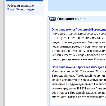
Работаем анонимно.
Вход
|
Регистрация
Описания иконы
Описание иконы Пресвятой Богороди
Источник: Полный Православный богосл
ЛИПЕЦКАЯ СТРАСТНАЯ память 13 / 26 ав
раздел. Весьма древняя и благодатная 
незапамятных времен люди получали в 
в Липецке и его уезде. Тут все вспомн
церкви, с крестным ходом пронесли по 
ризу с драгоценными камнями. С того в
Описание иконы Страстная Липецкая и
Источник: Книга "Е. Поселянин. Богом
В городе Липецке Тамбовской губернии,
где она и хранится. В давно минувшие 
утешение в недугах душевных. Но впос
темном предании. В 1831 году в Липецк
обратились к Пресвятой Владычице, про
смертность тотчас же стала уменьшатьс