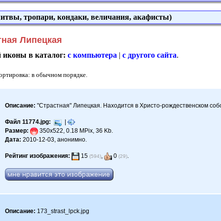
итвы, тропари, кондаки, величания, акафисты)
тная Липецкая
й иконы в каталог:
с компьютера
|
с другого сайта
.
Сортировка: в обычном порядке.
Описание:
"Страстная" Липецкая. Находится в Христо-рождественском собор
Файл 11774.jpg:
|
Размер:
350x522, 0.18 MPix, 36 Kb.
Дата:
2010-12-03, анонимно.
Рейтинг изображения:
15
,
0
.
(594)
(29)
Описание:
173_strast_lpck.jpg