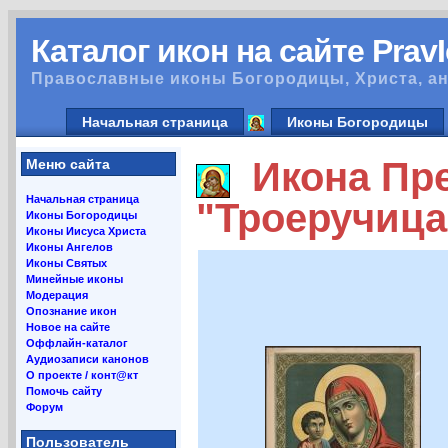
Каталог икон на сайте Prav
Православные иконы Богородицы, Христа, ан
Начальная страница
Иконы Богородицы
Икона Пре
Меню сайта
Начальная страница
"Троеручица
Иконы Богородицы
Иконы Иисуса Христа
Иконы Ангелов
Иконы Святых
Минейные иконы
Модерация
Опознание икон
Новое на сайте
Оффлайн-каталог
Аудиозаписи канонов
О проекте / конт@кт
Помочь сайту
Форум
Пользователь