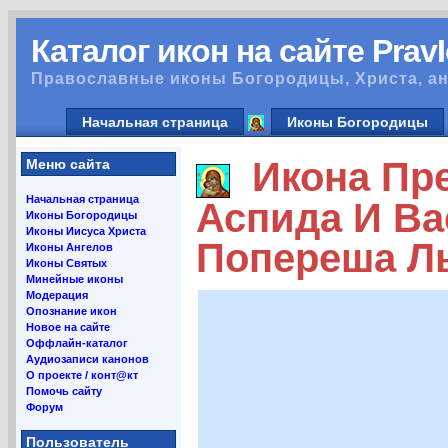
Каталог икон на сайте Prav
Православные иконы Богородицы, Христа, ан
Начальная страница
Иконы Богородицы
Икона Пре
Меню сайта
Начальная страница
Аспида И Ва
Иконы Богородицы
Иконы Иисуса Христа
Попереша Л
Иконы Ангелов
Иконы Святых
Минейные иконы
Модерация
Опознание икон
Новое на сайте
Оффлайн-каталог
Аудиозаписи канонов
О проекте / конт@кт
Помочь сайту
Форум
Пользователь