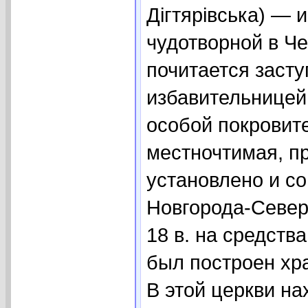
Дігтярівська) — 
чудотворной в Че
почитается заст
избавительницей 
особой покровит
местночтимая, п
установлено и со
Новгорода-Север
18 в. на средст
был построен хр
В этой церкви на