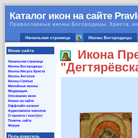
Каталог икон на сайте Prav
Православные иконы Богородицы, Христа, ан
Начальная страница
Иконы Богородицы
Икона Пре
Меню сайта
Начальная страница
"Дегтярёвск
Иконы Богородицы
Иконы Иисуса Христа
Иконы Ангелов
Иконы Святых
Минейные иконы
Модерация
Опознание икон
Новое на сайте
Оффлайн-каталог
Аудиозаписи канонов
О проекте / конт@кт
Помочь сайту
Форум
Пользователь