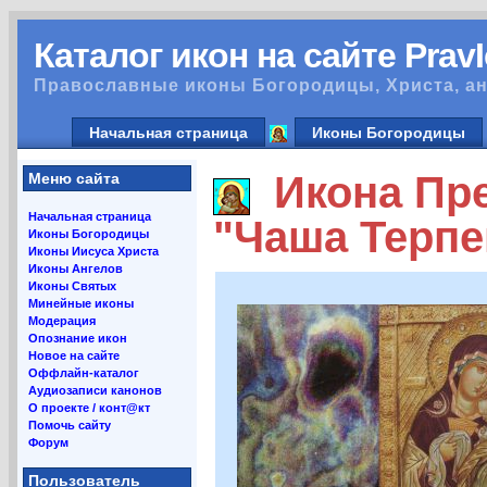
Каталог икон на сайте Prav
Православные иконы Богородицы, Христа, ан
Начальная страница
Иконы Богородицы
Икона Пре
Меню сайта
Начальная страница
"Чаша Терпе
Иконы Богородицы
Иконы Иисуса Христа
Иконы Ангелов
Иконы Святых
Минейные иконы
Модерация
Опознание икон
Новое на сайте
Оффлайн-каталог
Аудиозаписи канонов
О проекте / конт@кт
Помочь сайту
Форум
Пользователь