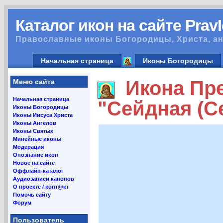
Каталог икон на сайте Prav
Православные иконы Богородицы, Христа, ан
Начальная страница
Иконы Богородицы
Икона Пре
Меню сайта
Начальная страница
"Сейдная (С
Иконы Богородицы
Иконы Иисуса Христа
Иконы Ангелов
Иконы Святых
Минейные иконы
Модерация
Опознание икон
Новое на сайте
Оффлайн-каталог
Аудиозаписи канонов
О проекте / конт@кт
Помочь сайту
Форум
Пользователь