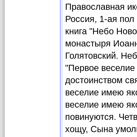
Православная ик
Россия, 1-ая пол
книга "Небо Ново
монастыря Иоанн
Голятовский. Неб
"Первое веселие 
достоинством св
веселие имею яко
веселие имею як
повинуются. Чет
хощу, Сына умол