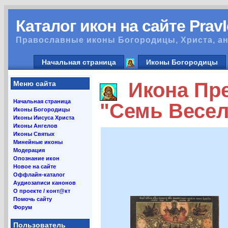
Каталог икон на сайте Prav
Православные иконы Богородицы, Христа, ан
Начальная страница
Иконы Богородицы
Икона Пре
Меню сайта
Начальная страница
"Семь Весел
Иконы Богородицы
Иконы Иисуса Христа
Иконы Ангелов
Иконы Святых
Минейные иконы
Модерация
Опознание икон
Новое на сайте
Оффлайн-каталог
Аудиозаписи канонов
О проекте / конт@кт
Помочь сайту
Форум
Пользователь