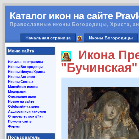
Каталог икон на сайте Prav
Православные иконы Богородицы, Христа, ан
Начальная страница
Иконы Богородицы
Икона Пре
Меню сайта
Начальная страница
"Бучинская"
Иконы Богородицы
Иконы Иисуса Христа
Иконы Ангелов
Иконы Святых
Минейные иконы
Модерация
Опознание икон
Новое на сайте
Оффлайн-каталог
Аудиозаписи канонов
О проекте / конт@кт
Помочь сайту
Форум
Пользователь