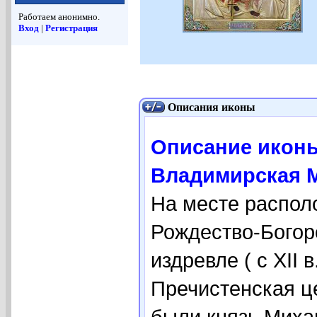
Работаем анонимно.
Вход
|
Регистрация
Описания иконы
Описание икон
Владимирская 
На месте располо
Рождество-Богор
издревле ( с ХII
Пречистенская це
были князь Миха