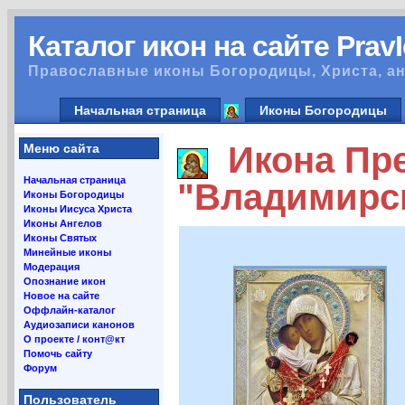
Каталог икон на сайте Prav
Православные иконы Богородицы, Христа, ан
Начальная страница
Иконы Богородицы
Икона Пре
Меню сайта
Начальная страница
"Владимирс
Иконы Богородицы
Иконы Иисуса Христа
Иконы Ангелов
Иконы Святых
Минейные иконы
Модерация
Опознание икон
Новое на сайте
Оффлайн-каталог
Аудиозаписи канонов
О проекте / конт@кт
Помочь сайту
Форум
Пользователь