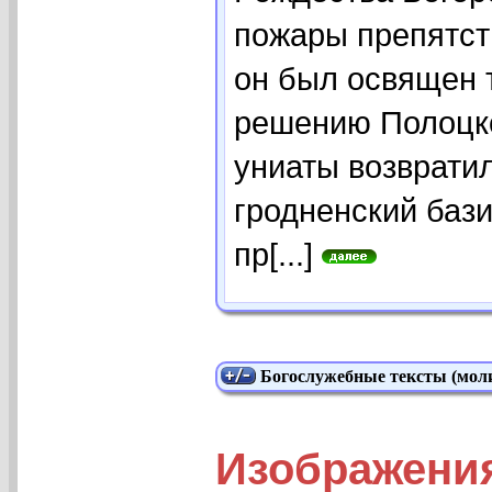
пожары препятст
он был освящен то
решению Полоцко
униаты возврати
гродненский баз
пр[...]
Богослужебные тексты (моли
Изображени