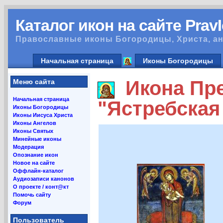
Каталог икон на сайте Prav
Православные иконы Богородицы, Христа, ан
Начальная страница
Иконы Богородицы
Икона Пре
Меню сайта
Начальная страница
"Ястребская
Иконы Богородицы
Иконы Иисуса Христа
Иконы Ангелов
Иконы Святых
Минейные иконы
Модерация
Опознание икон
Новое на сайте
Оффлайн-каталог
Аудиозаписи канонов
О проекте / конт@кт
Помочь сайту
Форум
Пользователь