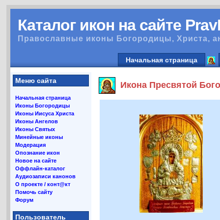
Каталог икон на сайте Pra
Православные иконы Богородицы, Христа, а
Начальная страница
Меню сайта
Икона Пресвятой Бого
Начальная страница
Иконы Богородицы
Иконы Иисуса Христа
Иконы Ангелов
Иконы Святых
Минейные иконы
Модерация
Опознание икон
Новое на сайте
Оффлайн-каталог
Аудиозаписи канонов
О проекте / конт@кт
Помочь сайту
Форум
Пользователь