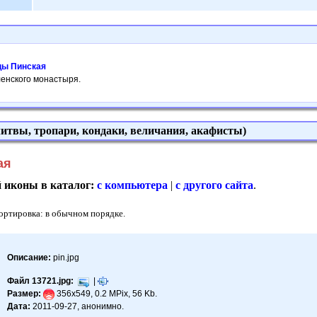
цы Пинская
ленского монастыря.
итвы, тропари, кондаки, величания, акафисты)
ая
й иконы в каталог:
с компьютера
|
с другого сайта
.
Сортировка: в обычном порядке.
Описание:
pin.jpg
Файл 13721.jpg:
|
Размер:
356x549, 0.2 MPix, 56 Kb.
Дата:
2011-09-27, анонимно.