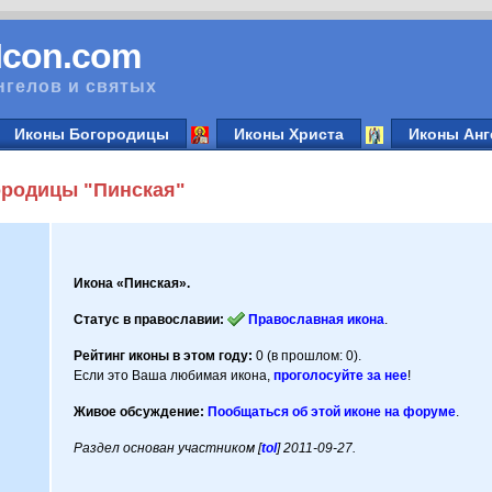
vIcon.com
нгелов и святых
Иконы Богородицы
Иконы Христа
Иконы Анг
родицы "Пинская"
Икона «Пинская».
Статус в православии:
Православная икона
.
Рейтинг иконы в этом году:
0 (в прошлом: 0).
Если это Ваша любимая икона,
проголосуйте за нее
!
Живое обсуждение:
Пообщаться об этой иконе на форуме
.
Раздел основан участником [
tol
] 2011-09-27.