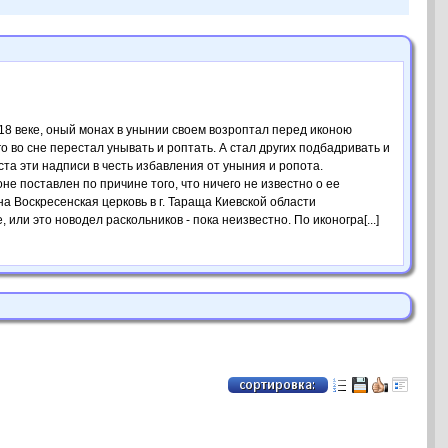
18 веке, оный монах в унынии своем возроптал перед иконою
 во сне перестал унывать и роптать. А стал других подбадривать и
а эти надписи в честь избавления от уныния и ропота.
оставлен по причине того, что ничего не известно о ее
 Воскресенская церковь в г. Тараща Киевской области
или это новодел раскольников - пока неизвестно. По иконогра[...]