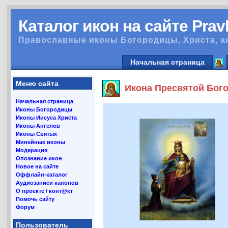
Каталог икон на сайте Pra
Православные иконы Богородицы, Христа, а
Начальная страница
Меню сайта
Икона Пресвятой Бого
Начальная страница
Иконы Богородицы
Иконы Иисуса Христа
Иконы Ангелов
Иконы Святых
Минейные иконы
Модерация
Опознание икон
Новое на сайте
Оффлайн-каталог
Аудиозаписи канонов
О проекте / конт@кт
Помочь сайту
Форум
Пользователь