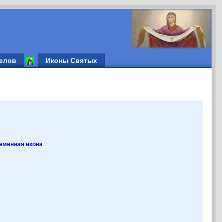
елов
Иконы Святых
ременная икона
.