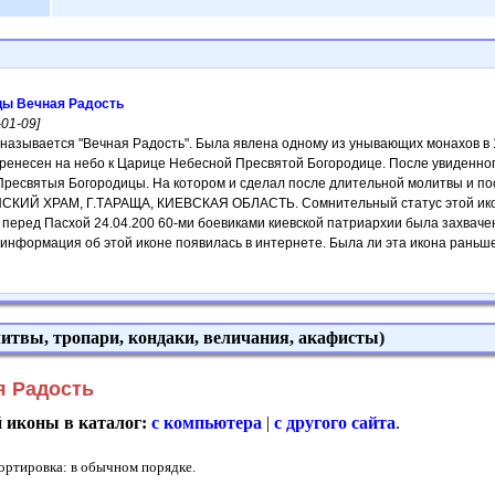
цы Вечная Радость
01-09]
 называется "Вечная Радость". Была явлена одному из унывающих монахов в 
еренесен на небо к Царице Небесной Пресвятой Богородице. После увиденного
ресвятыя Богородицы. На котором и сделал после длительной молитвы и пост
Й ХРАМ, Г.ТАРАЩА, КИЕВСКАЯ ОБЛАСТЬ. Сомнительный статус этой иконе п
перед Пасхой 24.04.200 60-ми боевиками киевской патриархии была захвачена
информация об этой иконе появилась в интернете. Была ли эта икона раньше, 
итвы, тропари, кондаки, величания, акафисты)
я Радость
й иконы в каталог:
с компьютера
|
с другого сайта
.
Сортировка: в обычном порядке.