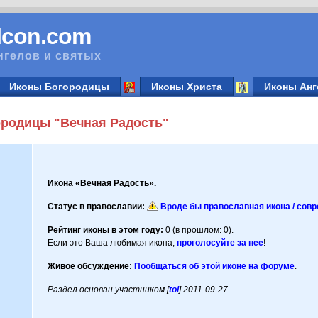
vIcon.com
нгелов и святых
Иконы Богородицы
Иконы Христа
Иконы Анг
родицы "Вечная Радость"
Икона «Вечная Радость».
Статус в православии:
Вроде бы православная икона / сов
Рейтинг иконы в этом году:
0 (в прошлом: 0).
Если это Ваша любимая икона,
проголосуйте за нее
!
Живое обсуждение:
Пообщаться об этой иконе на форуме
.
Раздел основан участником [
tol
] 2011-09-27.