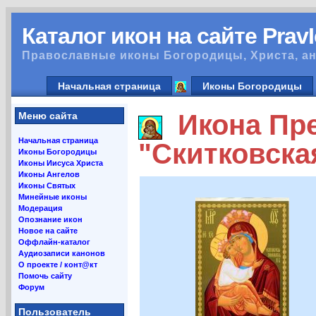
Каталог икон на сайте Prav
Православные иконы Богородицы, Христа, ан
Начальная страница
Иконы Богородицы
Икона Пре
Меню сайта
Начальная страница
"Скитковска
Иконы Богородицы
Иконы Иисуса Христа
Иконы Ангелов
Иконы Святых
Минейные иконы
Модерация
Опознание икон
Новое на сайте
Оффлайн-каталог
Аудиозаписи канонов
О проекте / конт@кт
Помочь сайту
Форум
Пользователь