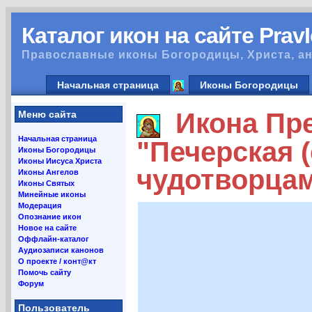
Каталог икон на сайте Prav
Православные иконы Богородицы, Христа, ан
Начальная страница
Иконы Богородицы
Икона Пре
Меню сайта
Начальная страница
"Печерская 
Иконы Богородицы
Иконы Иисуса Христа
чудотворцам
Иконы Ангелов
Иконы Святых
Минейные иконы
Модерация
Опознание икон
Новое на сайте
Оффлайн-каталог
Аудиозаписи канонов
О проекте / конт@кт
Помочь сайту
Форум
Пользователь