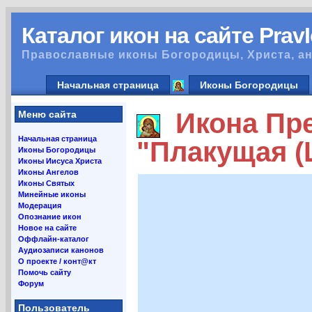
Каталог икон на сайте Prav
Православные иконы Богородицы, Христа, ан
Начальная страница
Иконы Богородицы
Икона Пре
Меню сайта
Начальная страница
"Плакущая (
Иконы Богородицы
Иконы Иисуса Христа
Иконы Ангелов
Иконы Святых
Минейные иконы
Модерация
Опознание икон
Новое на сайте
Оффлайн-каталог
Аудиозаписи канонов
О проекте / конт@кт
Помочь сайту
Форум
Пользователь