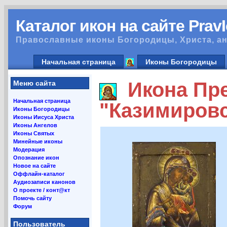
Каталог икон на сайте Prav
Православные иконы Богородицы, Христа, ан
Начальная страница
Иконы Богородицы
Икона Пре
Меню сайта
Начальная страница
"Казимировс
Иконы Богородицы
Иконы Иисуса Христа
Иконы Ангелов
Иконы Святых
Минейные иконы
Модерация
Опознание икон
Новое на сайте
Оффлайн-каталог
Аудиозаписи канонов
О проекте / конт@кт
Помочь сайту
Форум
Пользователь