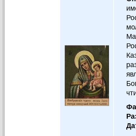
им
Ро
мо
Ма
Ро
Ка
ра
яв
Бо
чт
Фа
Ра
Да