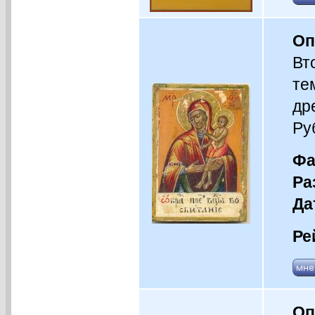
Оп
Вт
те
др
Ру
Фа
Ра
Да
Ре
Оп