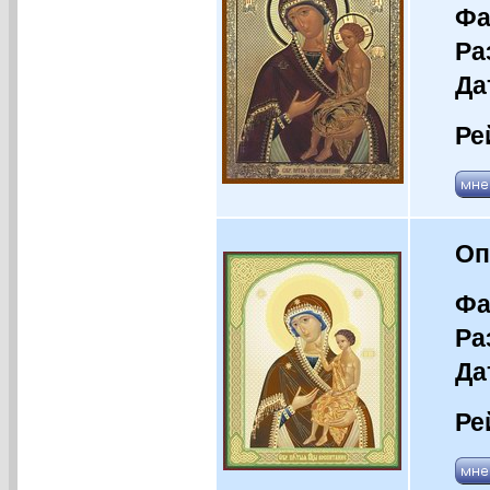
Фа
Ра
Да
Ре
Оп
Фа
Ра
Да
Ре