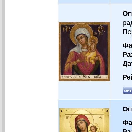
Оп
ра
Пе
Фа
Ра
Да
Ре
Оп
Фа
Ра