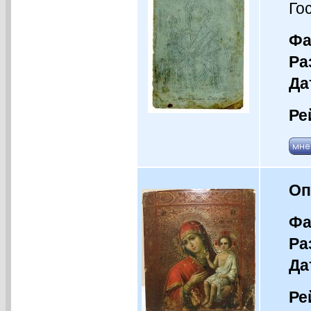
Го
Фа
Ра
Да
Ре
Оп
Фа
Ра
Да
Ре