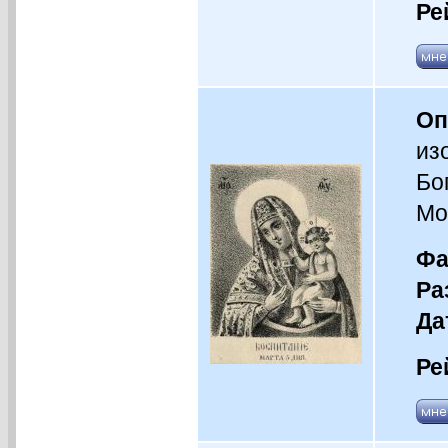
Ре
Оп
из
Бо
Мо
Фа
Ра
Да
Ре