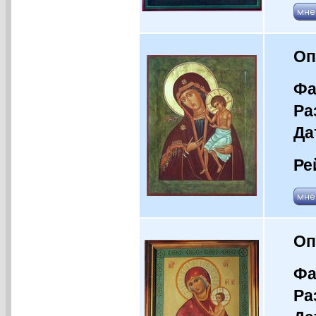
Оп
Фа
Ра
Да
Ре
Оп
Фа
Ра