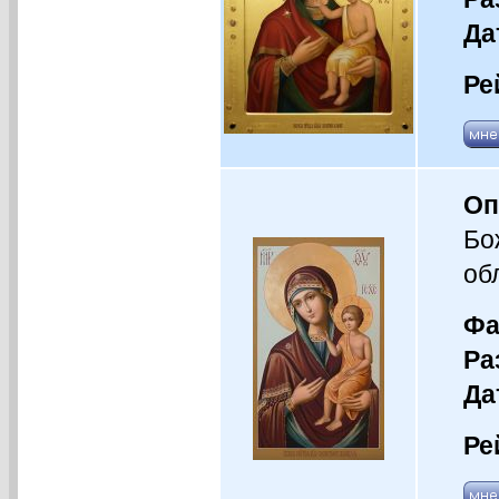
Да
Ре
Оп
Бо
об
Фа
Ра
Да
Ре