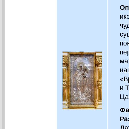
Оп
ик
чу
су
по
пе
ма
на
«В
и 
Ца
Фа
Ра
Да