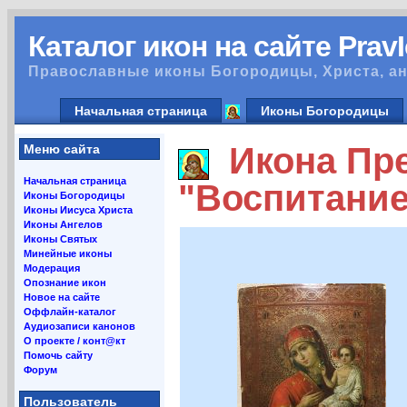
Каталог икон на сайте Prav
Православные иконы Богородицы, Христа, ан
Начальная страница
Иконы Богородицы
Икона Пре
Меню сайта
Начальная страница
"Воспитание
Иконы Богородицы
Иконы Иисуса Христа
Иконы Ангелов
Иконы Святых
Минейные иконы
Модерация
Опознание икон
Новое на сайте
Оффлайн-каталог
Аудиозаписи канонов
О проекте / конт@кт
Помочь сайту
Форум
Пользователь