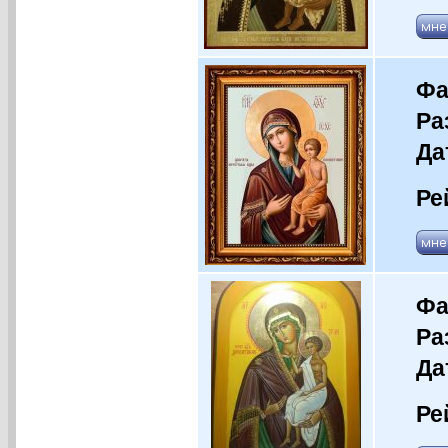
Фа
Ра
Да
Ре
Фа
Ра
Да
Ре