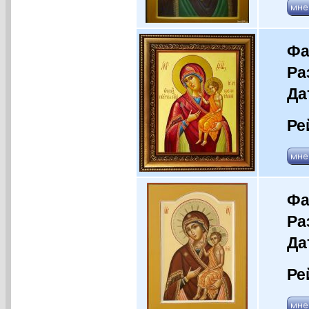
Фа
Ра
Да
Ре
Фа
Ра
Да
Ре