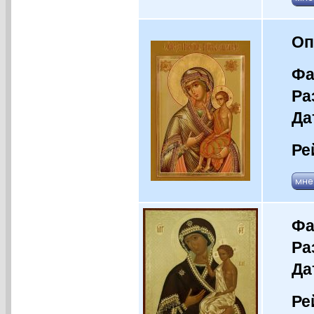
Оп
Фа
Ра
Да
Ре
Фа
Ра
Да
Ре