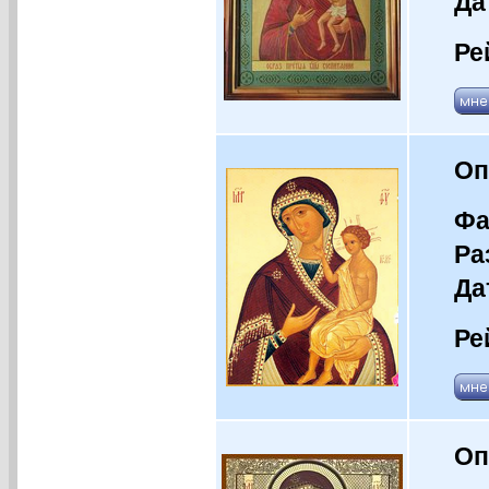
Да
Ре
Оп
Фа
Ра
Да
Ре
Оп