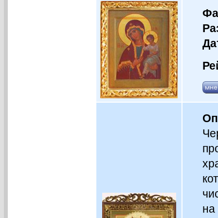
Фа
Ра
Да
Ре
Оп
Че
пр
хр
ко
чи
на