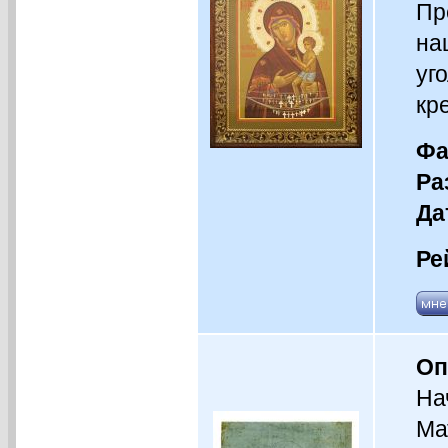
Пр
на
уг
кре
Фа
Ра
Да
Ре
Оп
На
Ма