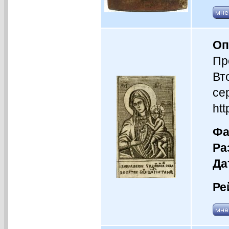
Оп
Пр
Вт
се
htt
Фа
Ра
Да
Ре