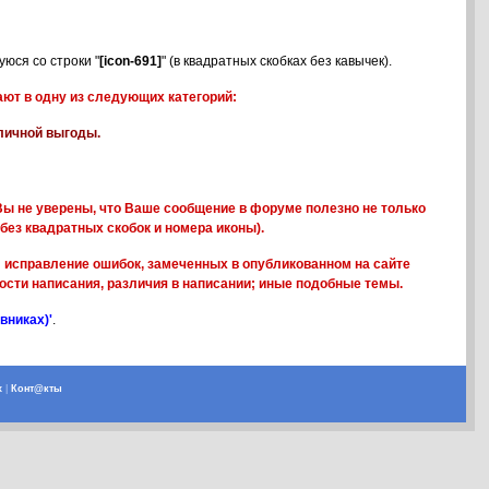
юся со строки "
[icon-691]
" (в квадратных скобках без кавычек).
ют в одну из следующих категорий:
 личной выгоды.
ы не уверены, что Ваше сообщение в форуме полезно не только
без квадратных скобок и номера иконы).
; исправление ошибок, замеченных в опубликованном на сайте
ости написания, различия в написании; иные подобные темы.
вниках)'
.
х
|
Конт@кты