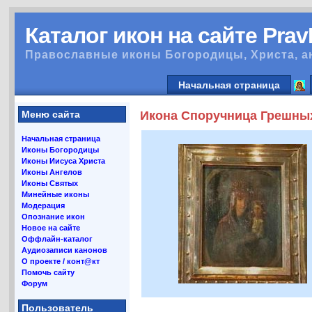
Каталог икон на сайте Pra
Православные иконы Богородицы, Христа, а
Начальная страница
Меню сайта
Икона Споручница Грешных 
Начальная страница
Иконы Богородицы
Иконы Иисуса Христа
Иконы Ангелов
Иконы Святых
Минейные иконы
Модерация
Опознание икон
Новое на сайте
Оффлайн-каталог
Аудиозаписи канонов
О проекте / конт@кт
Помочь сайту
Форум
Пользователь