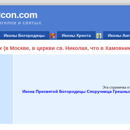
vIcon.com
нгелов и святых
Иконы Богородицы
Иконы Христа
Иконы Анг
(в Москве, в церкви св. Николая, что в Хамовни
Эта страничка о
Икона Пресвятой Богородицы Споручница Грешных (