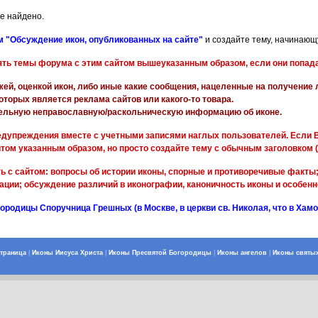
е найдено.
 "Обсуждение икон, опубликованных на сайте"
и создайте тему, начинающу
ять темы форума с этим сайтом вышеуказанным образом, если они попада
жей, оценкой икон, либо иные какие сообщения, нацеленные на получение
оторых является реклама сайтов или какого-то товара.
ельную неправославную/раскольническую информацию об иконе.
дупреждения вместе с учетными записями наглых пользователей. Если В
йтом указанным образом, но просто создайте тему с обычным заголовком (
ь с сайтом: вопросы об истории иконы, спорные и противоречивые факты
ции; обсуждение различий в иконографии, каноничность иконы и особенн
ородицы Споручница Грешных (в Москве, в церкви св. Николая, что в Хамо
страница
|
Иконы Иисуса Христа
|
Иконы Пресвятой Богородицы
|
Иконы ангелов
|
Иконы святы