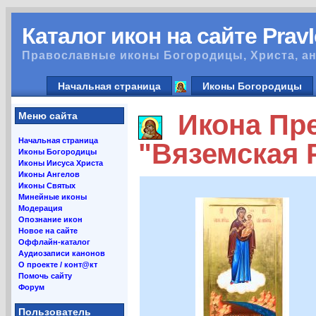
Каталог икон на сайте Prav
Православные иконы Богородицы, Христа, ан
Начальная страница
Иконы Богородицы
Икона Пре
Меню сайта
Начальная страница
"Вяземская 
Иконы Богородицы
Иконы Иисуса Христа
Иконы Ангелов
Иконы Святых
Минейные иконы
Модерация
Опознание икон
Новое на сайте
Оффлайн-каталог
Аудиозаписи канонов
О проекте / конт@кт
Помочь сайту
Форум
Пользователь