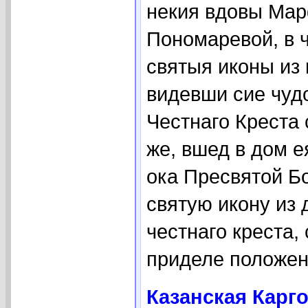
некия вдовы Мар
Пономаревой, в ч
святыя иконы из 
видевши сие чуд
Честнаго Креста
же, вшед в дом е
ока Пресвятой Б
святую икону из 
честнаго креста,
приделе положени
Казанская Карг