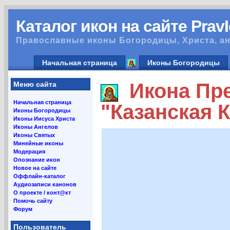
Каталог икон на сайте Prav
Православные иконы Богородицы, Христа, ан
Начальная страница
Иконы Богородицы
Икона Пре
Меню сайта
Начальная страница
"Казанская 
Иконы Богородицы
Иконы Иисуса Христа
Иконы Ангелов
Иконы Святых
Минейные иконы
Модерация
Опознание икон
Новое на сайте
Оффлайн-каталог
Аудиозаписи канонов
О проекте / конт@кт
Помочь сайту
Форум
Пользователь