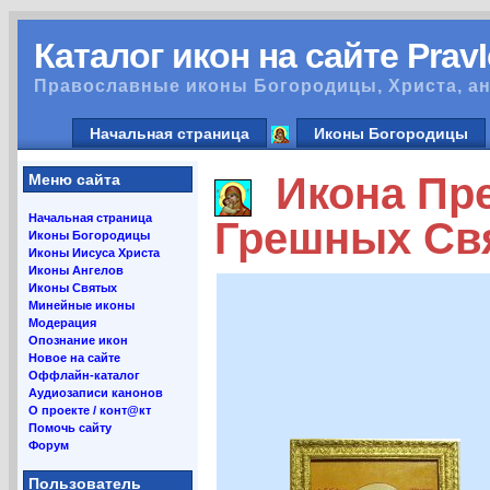
Каталог икон на сайте Prav
Православные иконы Богородицы, Христа, ан
Начальная страница
Иконы Богородицы
Икона Пре
Меню сайта
Начальная страница
Грешных Свя
Иконы Богородицы
Иконы Иисуса Христа
Иконы Ангелов
Иконы Святых
Минейные иконы
Модерация
Опознание икон
Новое на сайте
Оффлайн-каталог
Аудиозаписи канонов
О проекте / конт@кт
Помочь сайту
Форум
Пользователь