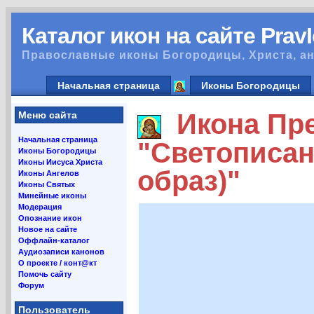
Каталог икон на сайте Prav
Православные иконы Богородицы, Христа, ан
Начальная страница
Иконы Богородицы
Икона Пре
Меню сайта
Начальная страница
"Светописан
Иконы Богородицы
Иконы Иисуса Христа
образ)"
Иконы Ангелов
Иконы Святых
Минейные иконы
Модерация
Опознание икон
Новое на сайте
Оффлайн-каталог
Аудиозаписи канонов
О проекте / конт@кт
Помочь сайту
Форум
Пользователь