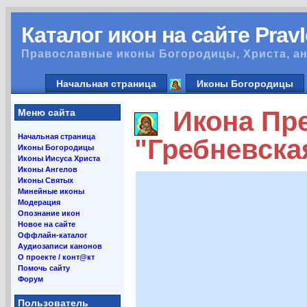
Каталог икон на сайте Prav
Православные иконы Богородицы, Христа, ан
Начальная страница
Иконы Богородицы
Икона Пре
Меню сайта
Начальная страница
"Гребневска
Иконы Богородицы
Иконы Иисуса Христа
Иконы Ангелов
Иконы Святых
Минейные иконы
Модерация
Опознание икон
Новое на сайте
Оффлайн-каталог
Аудиозаписи канонов
О проекте / конт@кт
Помочь сайту
Форум
Пользователь