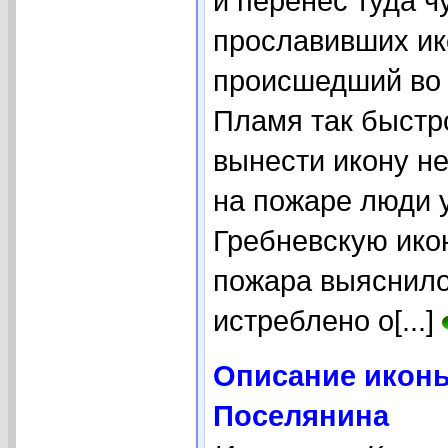
и перенёс туда ч
прославивших ико
происшедший во в
Пламя так быстро
вынести икону н
на пожаре люди 
Гребневскую ико
пожара выяснилос
истреблено о[...]
Описание иконы
Поселянина