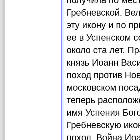
Гребневской. Вел
эту икону и по п
ее в Успенском с
около ста лет. П
князь Иоанн Васи
поход против Нов
московском посад
теперь располож
имя Успения Бого
Гребневскую икон
поход. Война Иоа