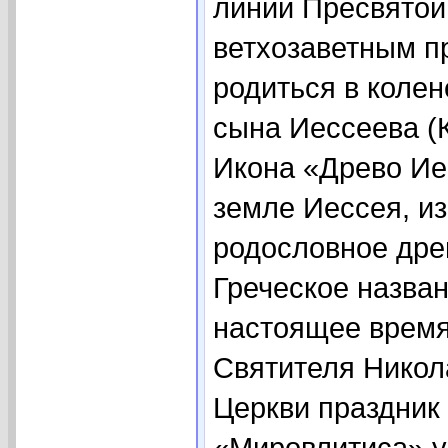
линии Пресвятой
ветхозаветным п
родиться в колен
сына Иессеева (Кн
Икона «Древо Ие
земле Иессея, из
родословное дре
Греческое назва
настоящее время
Святителя Никола
Церкви праздник
«Мировлитиса» у