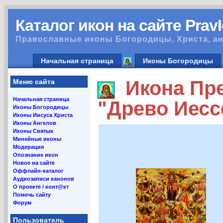
Каталог икон на сайте Prav
Православные иконы Богородицы, Христа, ан
Начальная страница
Иконы Богородицы
Икона Пре
Меню сайта
Начальная страница
"Древо Иесс
Иконы Богородицы
Иконы Иисуса Христа
Иконы Ангелов
Иконы Святых
Минейные иконы
Модерация
Опознание икон
Новое на сайте
Оффлайн-каталог
Аудиозаписи канонов
О проекте / конт@кт
Помочь сайту
Форум
Пользователь