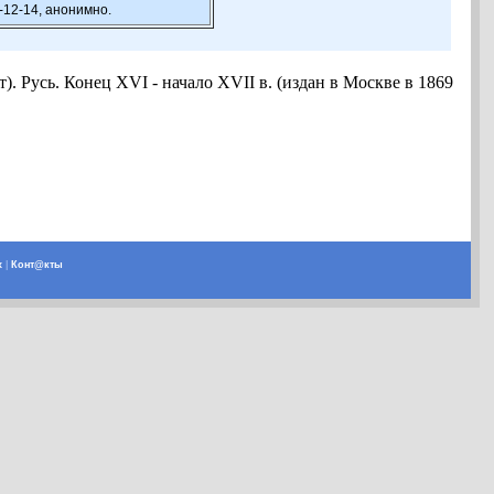
-12-14, анонимно.
. Русь. Конец XVI - начало XVII в. (издан в Москве в 1869
х
|
Конт@кты