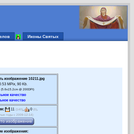
елов
Иконы Святых
ть изображение 10211.jpg
.53 MPix, 90 Kb.
 (5.6x15.2cm @ 200DPI)
ьное качество
ьное качество
ия:
11
,
0
.
(140)
(0)
лые годы с 2009-12-14)
е изображения: