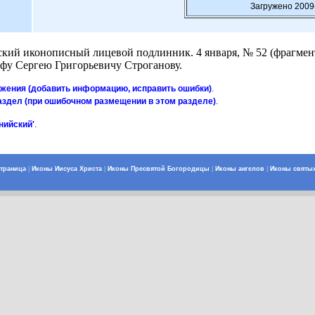
Загружено 2009
ский иконописный лицевой подлинник. 4 января, № 52 (фрагмент)
афу Сергею Григорьевичу Строганову.
ажения (добавить информацию, исправить ошибки)
.
аздел (при ошибочном размещении в этом разделе)
.
нийский'
.
страница
|
Иконы Иисуса Христа
|
Иконы Пресвятой Богородицы
|
Иконы ангелов
|
Иконы святы