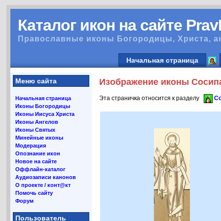
Каталог икон на сайте Pra
Православные иконы Богородицы, Христа, а
Начальная страница
Меню сайта
Изображение иконы Сосипат
Эта страничка относится к разделу
Со
Начальная страница
Иконы Богородицы
Иконы Иисуса Христа
Иконы Ангелов
Иконы Святых
Минейные иконы
Модерация
Опознание икон
Новое на сайте
Оффлайн-каталог
Аудиозаписи канонов
О проекте / конт@кт
Помочь сайту
Форум
Пользователь