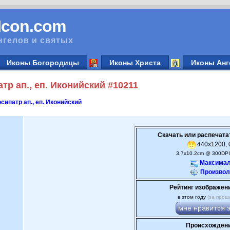
vIcon.com
нгелов и святых
Иконы Богородицы
Иконы Христа
Иконы Анг
р ап., еп. Иконийский #10211
сипатр ап., еп. Иконийский
Скачать или распечата
440x1200, 0
3.7x10.2cm @ 300DPI
Максимал
Произвол
Рейтинг изображен
в этом году
(за прош
Происхождени