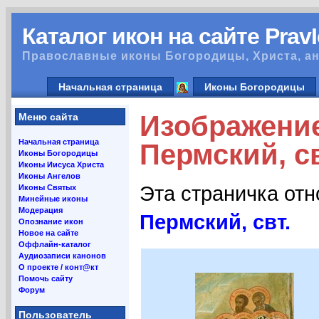
Каталог икон на сайте Prav
Православные иконы Богородицы, Христа, ан
Начальная страница
Иконы Богородицы
Изображени
Меню сайта
Начальная страница
Пермский, св
Иконы Богородицы
Иконы Иисуса Христа
Иконы Ангелов
Эта страничка от
Иконы Святых
Минейные иконы
Модерация
Пермский, свт.
Опознание икон
Новое на сайте
Оффлайн-каталог
Аудиозаписи канонов
О проекте / конт@кт
Помочь сайту
Форум
Пользователь