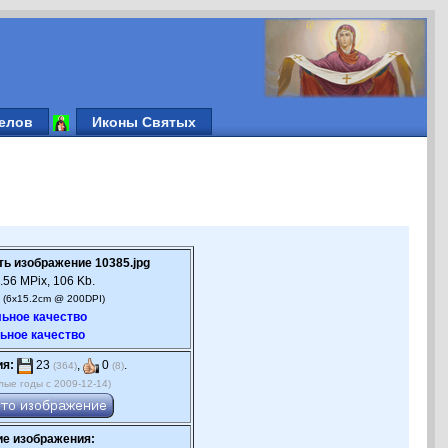
елов
Иконы Святых
ть изображение 10385.jpg
.56 MPix, 106 Kb.
 (6x15.2cm @ 200DPI)
ьное качество
ьное качество
ия:
23
,
0
.
(364)
(8)
лые годы с 2009-12-14)
е изображения: