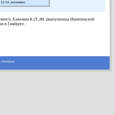
-12-14, анонимно.
агмент). Хажомия К.(Х.)М. (выпускница Иконописной
ви в Гамбурге.
х
|
Конт@кты