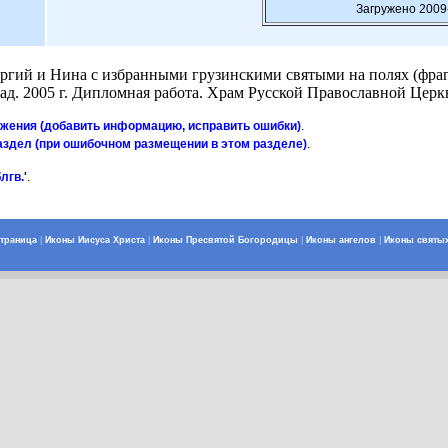
Загружено 2009
еоргий и Нина с избранными грузинскими святыми на полях (фр
сад. 2005 г. Дипломная работа. Храм Русской Православной Церк
ажения (добавить информацию, исправить ошибки)
.
аздел (при ошибочном размещении в этом разделе)
.
лгв.'
.
страница
|
Иконы Иисуса Христа
|
Иконы Пресвятой Богородицы
|
Иконы ангелов
|
Иконы святы