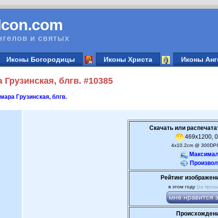
vIcon.com
нгелов и святых
Иконы Богородицы
Иконы Христа
Иконы Анг
Грузинская, блгв. #10385
мара Грузинская, блгв.
Скачать или распечата
469x1200, 0
4x10.2cm @ 300DPI
Максимал
Произвол
Рейтинг изображен
в этом году
(за прош
Происхождени