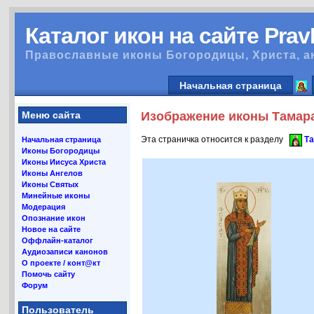
Каталог икон на сайте Pra
Православные иконы Богородицы, Христа, а
Начальная страница
Меню сайта
Изображение иконы Тамара 
Эта страничка относится к разделу
Та
Начальная страница
Иконы Богородицы
Иконы Иисуса Христа
Иконы Ангелов
Иконы Святых
Минейные иконы
Модерация
Опознание икон
Новое на сайте
Оффлайн-каталог
Аудиозаписи канонов
О проекте / конт@кт
Помочь сайту
Форум
Пользователь