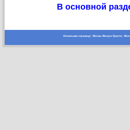
В основной разде
Начальная страница
|
Иконы Иисуса Христа
|
Ико