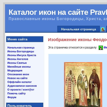
Каталог икон на сайте Pra
Православные иконы Богородицы, Христа, а
Начальная страница
Меню сайта
Изображение иконы Феодос
Эта страничка относится к разделу
Фе
Начальная страница
Иконы Богородицы
Иконы Иисуса Христа
Иконы Ангелов
Иконы Святых
Минейные иконы
Модерация
Опознание икон
Новое на сайте
Оффлайн-каталог
Аудиозаписи канонов
О проекте / конт@кт
Помочь сайту
Форум
Пользователь