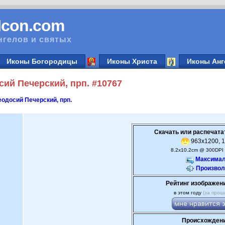
vIcon.com
нгелов и святых
Иконы Богородицы
Иконы Христа
Иконы Анг
ий Печерский, прп. #10767
одосий Печерский, прп.
Скачать или распечата
963x1200, 1
8.2x10.2cm @ 300DPI 
Максимал
Произвол
Рейтинг изображен
в этом году
(за прош
Происхождени