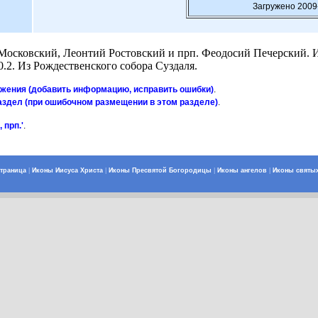
Загружено 2009
 Московский, Леонтий Ростовский и прп. Феодосий Печерский. И
20.2. Из Рождественского собора Суздаля.
ажения (добавить информацию, исправить ошибки)
.
аздел (при ошибочном размещении в этом разделе)
.
 прп.'
.
страница
|
Иконы Иисуса Христа
|
Иконы Пресвятой Богородицы
|
Иконы ангелов
|
Иконы святы