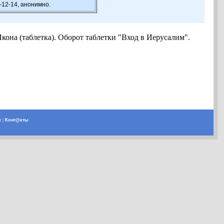
-12-14, анонимно.
кона (таблетка). Оборот таблетки "Вход в Иерусалим".
х
|
Конт@кты