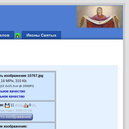
елов
Иконы Святых
ть изображение 10767.jpg
.16 MPix, 310 Kb.
(12.2x15.2cm @ 200DPI)
ьное качество
ьное качество
ия:
11
,
0
.
(212)
(2)
лые годы с 2009-12-14)
е изображения: