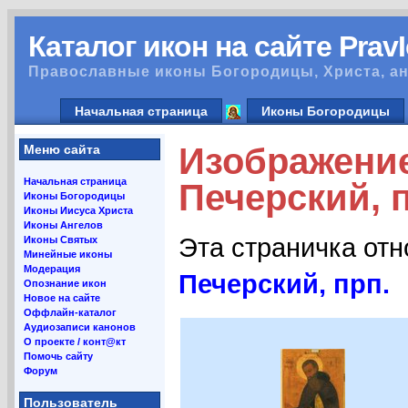
Каталог икон на сайте Prav
Православные иконы Богородицы, Христа, ан
Начальная страница
Иконы Богородицы
Изображени
Меню сайта
Начальная страница
Печерский, п
Иконы Богородицы
Иконы Иисуса Христа
Иконы Ангелов
Эта страничка от
Иконы Святых
Минейные иконы
Модерация
Печерский, прп.
Опознание икон
Новое на сайте
Оффлайн-каталог
Аудиозаписи канонов
О проекте / конт@кт
Помочь сайту
Форум
Пользователь