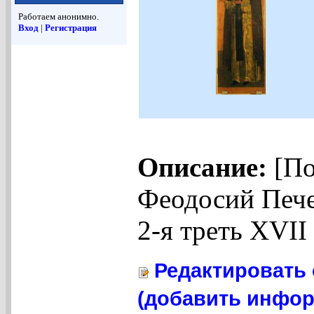
Работаем анонимно.
Вход
|
Регистрация
Описание:
[По
Феодосий Пече
2-я треть XVII 
Редактировать 
(добавить инфор