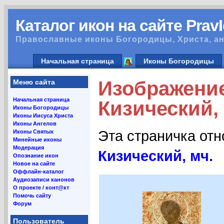
Каталог икон на сайте Prav
Православные иконы Богородицы, Христа, ан
Начальная страница
Иконы Богородицы
Изображени
Меню сайта
Начальная страница
Кизический, 
Иконы Богородицы
Иконы Иисуса Христа
Иконы Ангелов
Эта страничка от
Иконы Святых
Минейные иконы
Модерация
Кизический, мч.
Опознание икон
Новое на сайте
Оффлайн-каталог
Аудиозаписи канонов
О проекте / конт@кт
Помочь сайту
Форум
Пользователь