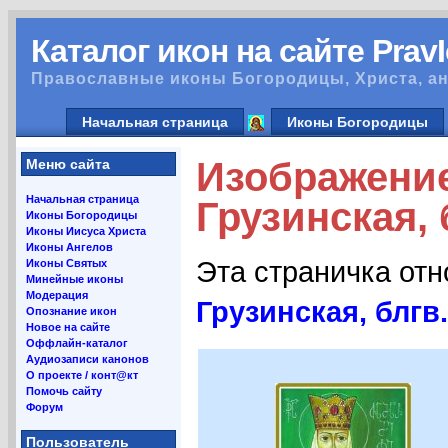
Каталог икон на сайте Prav
Православные иконы Богородицы, Христа, ан
Начальная страница
Иконы Богородицы
Изображени
Меню сайта
Начальная страница
Грузинская, 
Иконы Богородицы
Иконы Иисуса Христа
Иконы Ангелов
Эта страничка от
Иконы Святых
Минейные иконы
Модерация
Грузинская, блгв.
Опознание икон
Новое на сайте
Оффлайн-каталог
Аудиозаписи канонов
О проекте / конт@кт
Помочь сайту
Форум
Пользователь