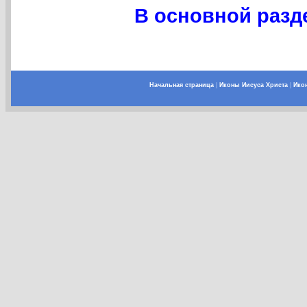
В основной разде
Начальная страница
|
Иконы Иисуса Христа
|
Ико